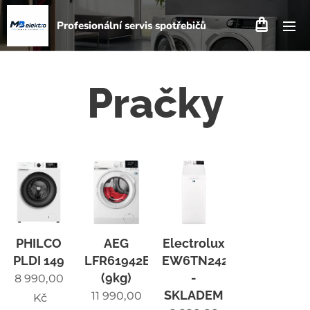
Profesionální servis spotřebičů
Pračky
PHILCO
AEG
Electrolux
PLDI 149
LFR61942BC
EW6TN24262
(9kg)
-
8 990,00
SKLADEM
11 990,00
Kč