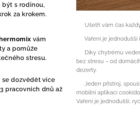
 být s rodinou,
krok za krokem.
✔️ Ušetří vám čas každ
hermomix
vám
✔️ Vaření je jednodušší 
pty a pomůže
✔️ Díky chytrému vedení
tečného stresu.
bez stresu – od domácí
dezerty.
e se dozvědět více
✨ Jeden přístroj, spoust
 3 pracovních dnů až
mobilní aplikací cookid
Vaření je jednodušší, ry