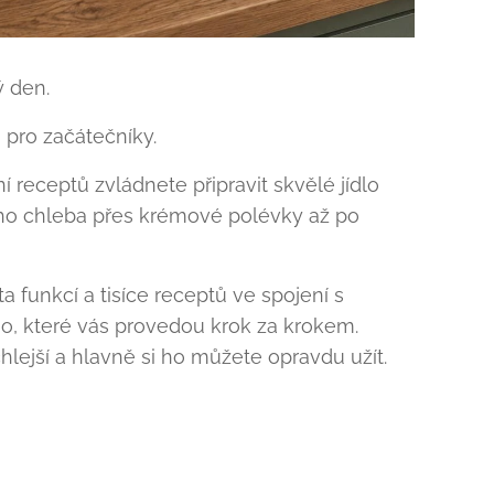
ý den.
i pro začátečníky.
 receptů zvládnete připravit skvělé jídlo
ho chleba přes krémové polévky až po
a funkcí a tisíce receptů ve spojení s
oo, které vás provedou krok za krokem.
chlejší a hlavně si ho můžete opravdu užít.