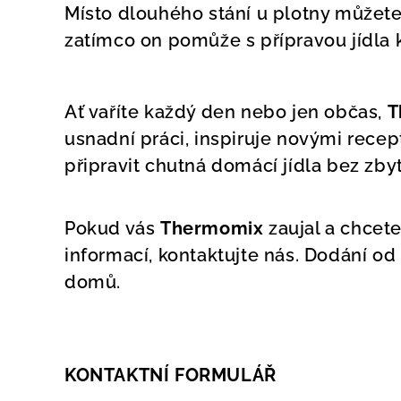
Místo dlouhého stání u plotny můžete
zatímco on pomůže s přípravou jídla 
Ať vaříte každý den nebo jen občas,
T
usnadní práci, inspiruje novými rece
připravit chutná domácí jídla bez zby
Pokud vás
Thermomix
zaujal a chcet
informací, kontaktujte nás. Dodání od
domů.
KONTAKTNÍ FORMULÁŘ