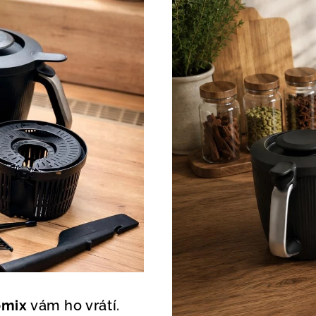
mix
vám ho vrátí.