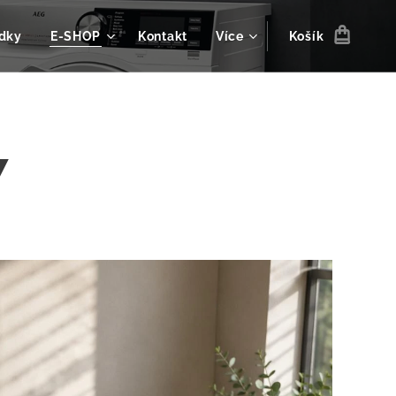
dky
E-SHOP
Kontakt
Více
Košík
7