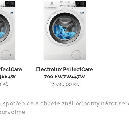
rfectCare
Electrolux PerfectCare
4684W
700 EW7W447W
0
Kč
13 990,00
Kč
m spotřebiče a chcete znát odborný názor ser
poradíme.