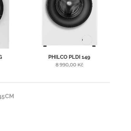
G
PHILCO PLDI 149
8 990,00
Kč
-45CM