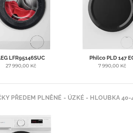
AEG LFR95146SUC
Philco PLD 147 E
27 990,00
Kč
7 990,00
Kč
KY PŘEDEM PLNĚNÉ - ÚZKÉ - HLOUBKA 40