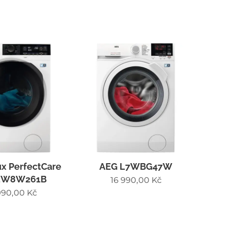
ux PerfectCare
AEG L7WBG47W
EW8W261B
16 990,00
Kč
990,00
Kč