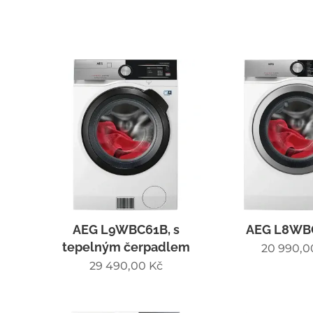
AEG L9WBC61B, s
AEG L8WB
tepelným čerpadlem
20 990,0
29 490,00
Kč