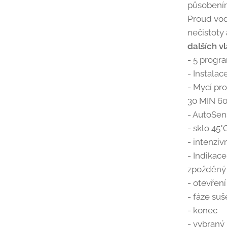
působením
Proud vody
nečistoty
dalších vl
- 5 progra
- Instalac
- Mycí pr
30 MIN 60
- AutoSen
- sklo 45°
- intenziv
- Indikace
zpožděný 
- otevření
- fáze suš
- konec
- vybraný