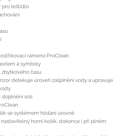
r pro leštidlo
lachování
času
í
ní ostřikovací rameno ProClean
 textem a symboly
l zbytkového času
enzor detekuje úroveň zašpinění vody a upravuje
 vody
r doplnění soli
ProClean
ošík se systémem hlídání úrovně
 nastavitelný horní košík, dokonce i při plném