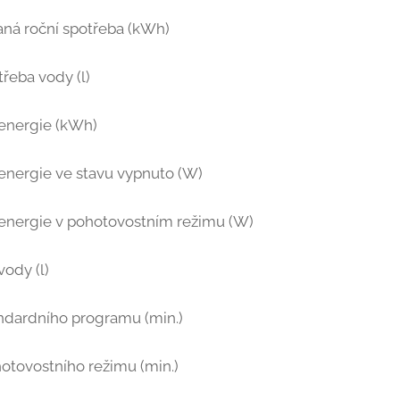
ná roční spotřeba (kWh)
třeba vody (l)
energie (kWh)
energie ve stavu vypnuto (W)
energie v pohotovostním režimu (W)
vody (l)
andardního programu (min.)
hotovostního režimu (min.)