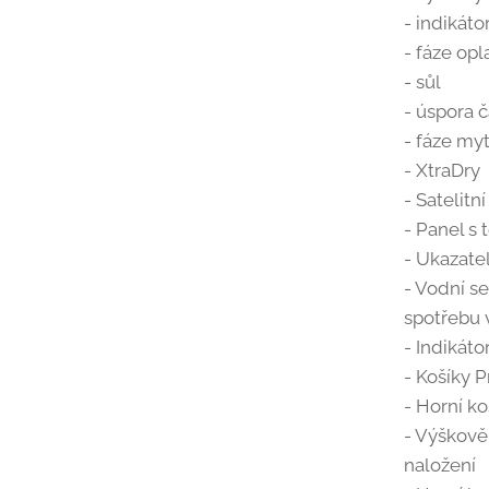
- indikáto
- fáze op
- sůl
- úspora 
- fáze myt
- XtraDry
- Satelit
- Panel s
- Ukazate
- Vodní s
spotřebu
- Indikáto
- Košíky 
- Horní k
- Výškově
naložení