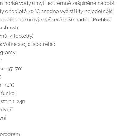
 horké vody umyl i extrémně zašpiněné nádobí.
 o teplotě 70 °C snadno vyčistí i ty nejodolnější
 a dokonale umyje veškeré vaše nádobí.
Přehled
astností
mů, 4 teplot(y)
e: Volně stojící spotřebič
ogramy:
°
se 45°-70°
C
ní 70°C
 funkcí:
start 1-24h
 dveří
ení
 program