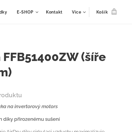
dky
E-SHOP
Kontakt
Více
Košík
 FFB51400ZW (šíře
m)
roduktu
ruka na invertorový motors
n díky přirozenému sušení
ie AirDry díky cirkulaci vzduchu maximalizuje