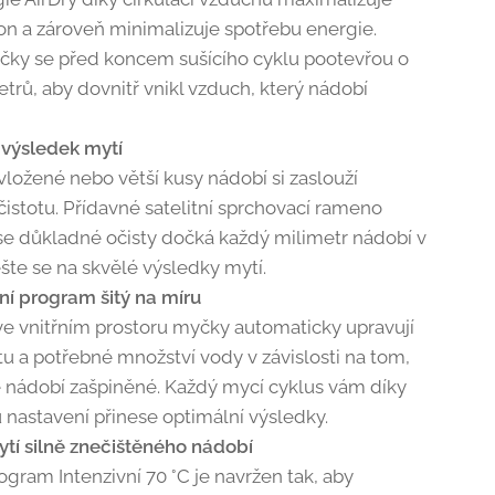
kon a zároveň minimalizuje spotřebu energie.
čky se před koncem sušícího cyklu pootevřou o
trů, aby dovnitř vnikl vzduch, který nádobí
výsledek mytí
vložené nebo větší kusy nádobí si zaslouží
čistotu. Přídavné satelitní sprchovací rameno
e se důkladné očisty dočká každý milimetr nádobí v
šte se na skvělé výsledky mytí.
tní program šitý na míru
e vnitřním prostoru myčky automaticky upravují
tu a potřebné množství vody v závislosti na tom,
e nádobí zašpiněné. Každý mycí cyklus vám díky
nastavení přinese optimální výsledky.
tí silně znečištěného nádobí
ogram Intenzivní 70 °C je navržen tak, aby