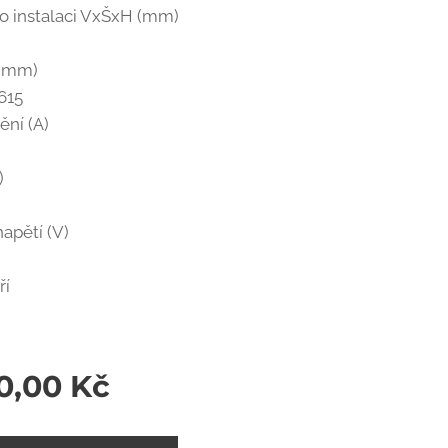
ro instalaci VxŠxH (mm)
(mm)
615
tění (A)
)
apětí (V)
ří
90,00
Kč