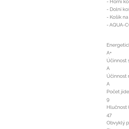
- Horní ko
- Dolní ko
- Košík na
- AQUA-
Energetic
A+
Účinnost 
A
Účinnost 
A
Počet jíd
9
Hlučnost 
47
Obvyklý 