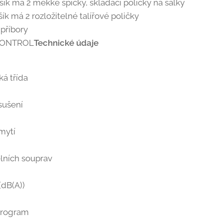
šík má 2 měkké špičky, skládací poličky na šálky
šík má 2 rozložitelné talířové poličky
 příbory
CONTROL
Technické údaje
ká třída
sušení
mytí
elních souprav
(dB(A))
program