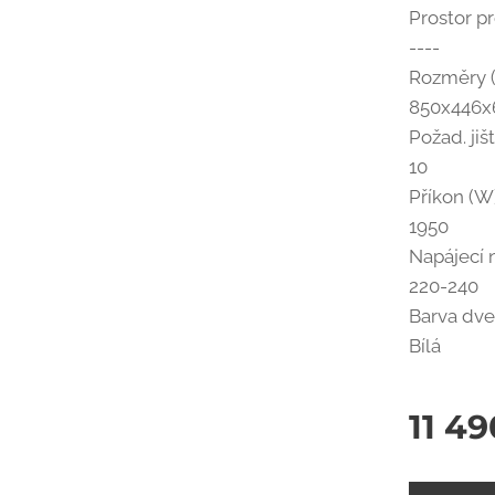
Prostor p
----
Rozměry 
850x446x
Požad. jiš
10
Příkon (W
1950
Napájecí n
220-240
Barva dve
Bílá
11 4