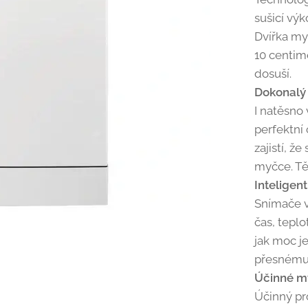
sušicí vý
Dvířka my
10 centime
dosuší.
Dokonalý 
I natěsno 
perfektní 
zajistí, ž
myčce. Tě
Inteligen
Snímače v
čas, teplo
jak moc j
přesnému 
Účinné my
Účinný pr