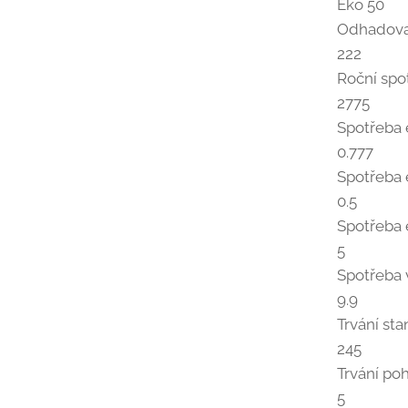
Eko 50
Odhadova
222
Roční spo
2775
Spotřeba 
0.777
Spotřeba 
0.5
Spotřeba 
5
Spotřeba 
9.9
Trvání st
245
Trvání po
5