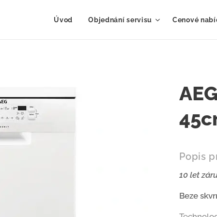
Úvod
Objednání servisu
Cenové nabí
AEG
45c
Popis p
10 let zá
Beze skvr
Technolog