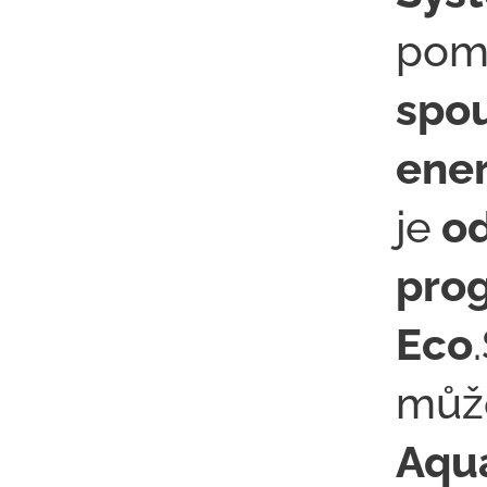
pom
spo
ener
je
od
pro
Eco
můž
Aqu