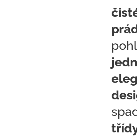
čis
prá
poh
jed
eleg
des
spa
tříd