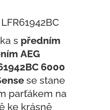
 LFR61942BC
ka s
předním
ěním
AEG
61942BC 6000
Sense
se stane
m parťákem na
ě ke krásně