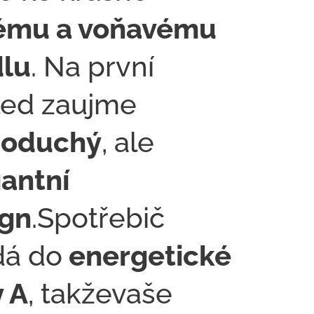
tému a voňavému
dlu
. Na první
led zaujme
noduchý
, ale
antní
ign
.Spotřebič
dá do
energetické
y A
, takževaše