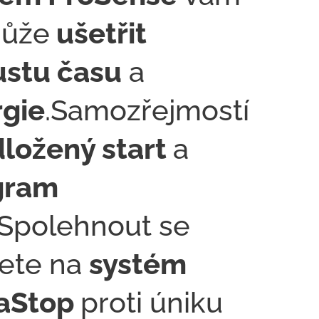
ůže
ušetřit
ustu času
a
gie
.Samozřejmostí
ložený start
a
gram
.Spolehnout se
ete na
systém
aStop
proti úniku