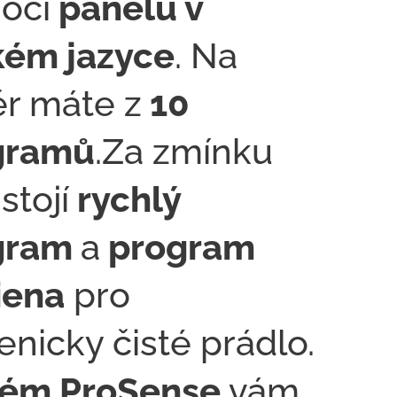
ocí
panelu v
kém jazyce
. Na
r máte z
10
gramů
.Za zmínku
 stojí
rychlý
gram
a
program
iena
pro
enicky čisté prádlo.
tém ProSense
vám