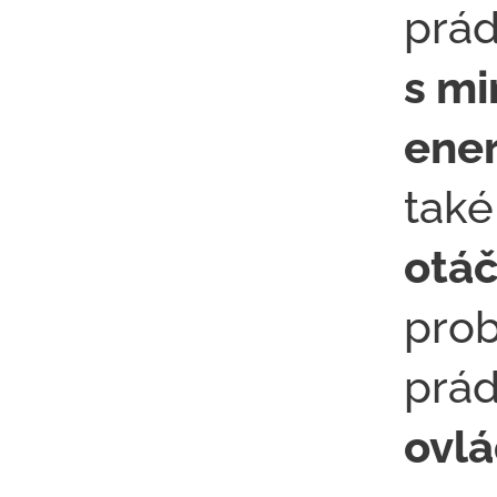
prád
s mi
ener
také
otá
pro
prád
ovl