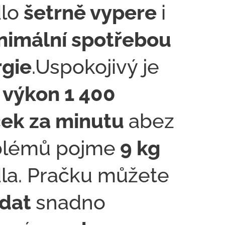
lo
šetrně vypere
i
nimální spotřebou
gie
.Uspokojivý je
výkon 1 400
ček za minutu
abez
blémů pojme
9 kg
la. Pračku můžete
ádat
snadno