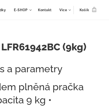
dky
E-SHOP
Kontakt
Více
Košík
 LFR61942BC (9kg)
s a parametry
dem plněná pračka
pacita 9 kg •