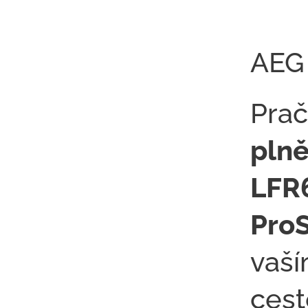
AEG
Prač
pln
LFR
Pro
vaší
cest