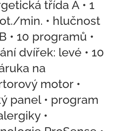
getická třída A • 1
ot./min. • hlučnost
B • 10 programů •
rání dvířek: levé • 10
záruka na
rtorový motor •
ý panel • program
alergiky •