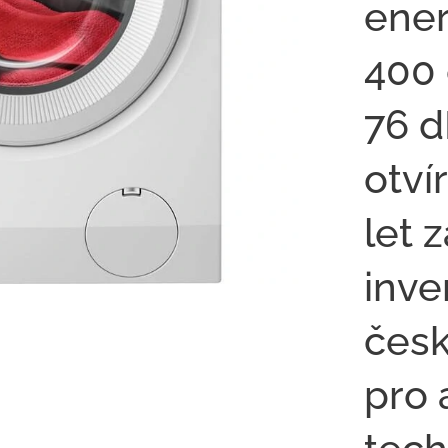
ener
400 
76 d
otví
let 
inve
česk
pro 