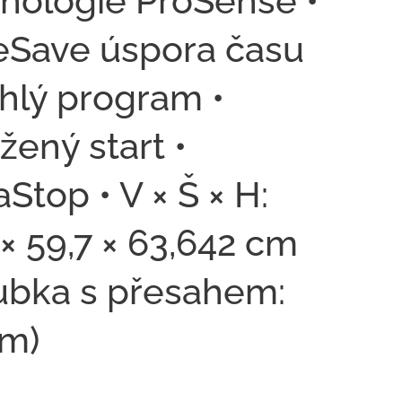
nologie ProSense •
eSave úspora času
chlý program •
žený start •
Stop • V × Š × H:
 × 59,7 × 63,642 cm
ubka s přesahem:
cm)