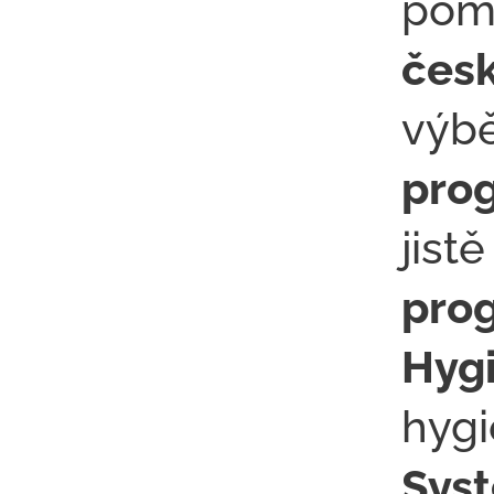
pom
čes
výbě
pro
jistě
pro
Hyg
hygi
Sys