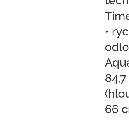
tech
Tim
• ry
odlo
Aqua
84,7
(hlo
66 