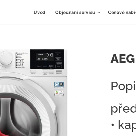
Úvod
Objednání servisu
Cenové nabí
AEG
Popi
pře
• ka