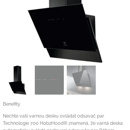
Benefity
Nechte vaši varnou desku ovládat odsavač par.
Technologie 700 Hob2Hood® znamená, že varná deska