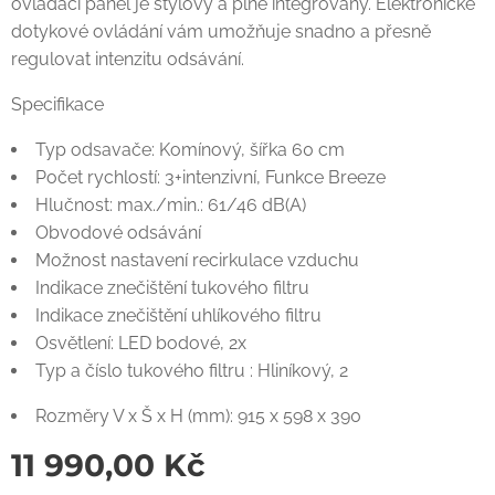
ovládací panel je stylový a plně integrovaný. Elektronické
dotykové ovládání vám umožňuje snadno a přesně
regulovat intenzitu odsávání.
Specifikace
Typ odsavače: Komínový, šířka 60 cm
Počet rychlostí: 3+intenzivní, Funkce Breeze
Hlučnost: max./min.: 61/46 dB(A)
Obvodové odsávání
Možnost nastavení recirkulace vzduchu
Indikace znečištění tukového filtru
Indikace znečištění uhlíkového filtru
Osvětlení: LED bodové, 2x
Typ a číslo tukového filtru : Hliníkový, 2
Rozměry V x Š x H (mm): 915 x 598 x 390
11 990,00
Kč