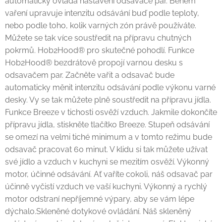
automaticky ovládá nastavení odsavače par. Během
vaření upravuje intenzitu odsávání buď podle teploty,
nebo podle toho, kolik varných zón právě používáte.
Můžete se tak více soustředit na přípravu chutných
pokrmů. Hob2Hood® pro skutečné pohodlí. Funkce
Hob2Hood® bezdrátově propojí varnou desku s
odsavačem par. Začněte vařit a odsavač bude
automaticky měnit intenzitu odsávání podle výkonu varné
desky. Vy se tak můžete plně soustředit na přípravu jídla.
Funkce Breeze v tichosti osvěží vzduch. Jakmile dokončíte
přípravu jídla, stiskněte tlačítko Breeze. Stupeň odsávání
se omezí na velmi tiché minimum a v tomto režimu bude
odsavač pracovat 60 minut. V klidu si tak můžete užívat
své jídlo a vzduch v kuchyni se mezitím osvěží. Výkonný
motor, účinné odsávání. Ať vaříte cokoli, náš odsavač par
účinně vyčistí vzduch ve vaší kuchyni. Výkonný a rychlý
motor odstraní nepříjemné výpary, aby se vám lépe
dýchalo.Skleněné dotykové ovládání. Náš skleněný