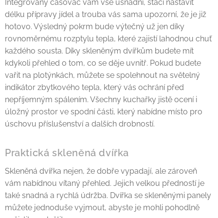
Integrovaný časovač vám vše usnadní, stačí nastavit
délku přípravy jídel a trouba vás sama upozorní, že je již
hotovo. Výsledný pokrm bude výtečný už jen díky
rovnoměrnému rozptylu tepla, které zajistí lahodnou chuť
každého sousta. Díky skleněným dvířkům budete mít
kdykoli přehled o tom, co se děje uvnitř. Pokud budete
vařit na plotýnkách, můžete se spolehnout na světelný
indikátor zbytkového tepla, který vás ochrání před
nepříjemným spálením. Všechny kuchařky jistě ocení i
úložný prostor ve spodní části, který nabídne místo pro
úschovu příslušenství a dalších drobností.
Praktická skleněná dvířka
Skleněná dvířka nejen, že dobře vypadají, ale zároveň
vám nabídnou vítaný přehled. Jejich velkou předností je
také snadná a rychlá údržba. Dvířka se skleněnými panely
můžete jednoduše vyjmout, abyste je mohli pohodlně