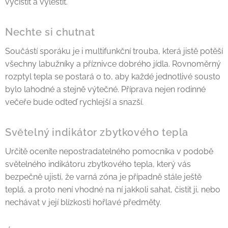
vyčistit a vyleštit.
Nechte si chutnat
Součástí sporáku je i multifunkční trouba, která jistě potěší
všechny labužníky a příznivce dobrého jídla. Rovnoměrný
rozptyl tepla se postará o to, aby každé jednotlivé sousto
bylo lahodné a stejně výtečné. Příprava nejen rodinné
večeře bude odteď rychlejší a snazší.
Světelný indikátor zbytkového tepla
Určitě oceníte nepostradatelného pomocníka v podobě
světelného indikátoru zbytkového tepla, který vás
bezpečně ujistí, že varná zóna je případně stále ještě
teplá, a proto není vhodné na ní jakkoli sahat, čistit ji, nebo
nechávat v její blízkosti hořlavé předměty.