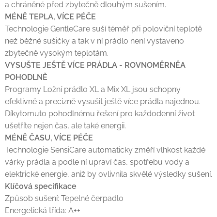
a chráněné před zbytečně dlouhým sušením.
MÉNĚ TEPLA, VÍCE PÉČE
Technologie GentleCare suší téměř při poloviční teplotě
než běžné sušičky a tak v ní prádlo není vystaveno
zbytečně vysokým teplotám.
VYSUŠTE JEŠTĚ VÍCE PRÁDLA - ROVNOMĚRNĚA
POHODLNĚ
Programy Ložní prádlo XL a Mix XL jsou schopny
efektivně a precizně vysušit ještě více prádla najednou.
Díkytomuto pohodlnému řešení pro každodenní život
ušetříte nejen čas, ale také energii.
MÉNĚ ČASU, VÍCE PÉČE
Technologie SensiCare automaticky změří vlhkost každé
várky prádla a podle ní upraví čas, spotřebu vody a
elektrické energie, aniž by ovlivnila skvělé výsledky sušení.
Klíčová specifikace
Způsob sušení: Tepelné čerpadlo
Energetická třída: A++