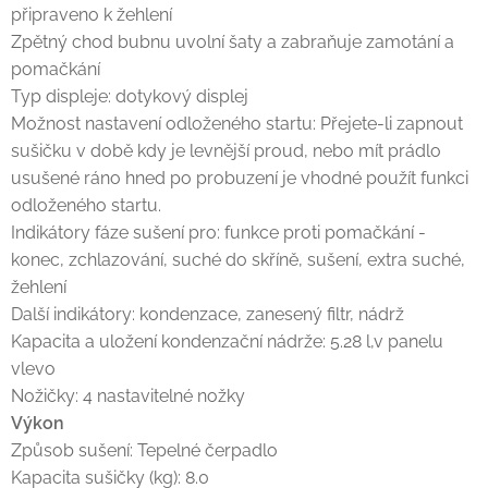
připraveno k žehlení
Zpětný chod bubnu uvolní šaty a zabraňuje zamotání a
pomačkání
Typ displeje: dotykový displej
Možnost nastavení odloženého startu: Přejete-li zapnout
sušičku v době kdy je levnější proud, nebo mít prádlo
usušené ráno hned po probuzení je vhodné použít funkci
odloženého startu.
Indikátory fáze sušení pro: funkce proti pomačkání -
konec, zchlazování, suché do skříně, sušení, extra suché,
žehlení
Další indikátory: kondenzace, zanesený filtr, nádrž
Kapacita a uložení kondenzační nádrže: 5.28 l,v panelu
vlevo
Nožičky: 4 nastavitelné nožky
Výkon
Způsob sušení: Tepelné čerpadlo
Kapacita sušičky (kg): 8.0