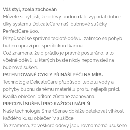
Váš styl, zcela zachován
Můžete si být jisti, že oděvy budou dále vypadat dobře
díky systému DelicateCare naší bubnové sušičky
PerfectCare 800.
Přizpůsobí se správné teplotě oděvu, zatímco se pohyb
bubnu upraví pro specifickou tkaninu.
Což znamená, že o prádlo je právně postaráno, a to
včetně oděvů, u kterých byste nikdy nepomysleli na
bubnové sušení.
PATENTOVANÉ CYKLY PŘINÁŠÍ PÉČI NA MÍRU
Technologie DelicateCare přizpůsobí teplotu vody a
pohyby bubnu danému materiálu pro tu nejlepší práci.
Kvalita oblečení přitom zůstane zachována.
PRECIZNÍ SUŠENÍ PRO KAŽDOU NÁPLŇ
Naše technologie SmartSense dokáže detekovat vlhkost
každého kusu oblečení v sušičce.
To znamená, že veškeré oděvy jsou rovnoměrně usušené